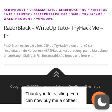
ASREPROAST
/
CRACKMAPEXEC
/
KERBEROASTING
/
KERBEROS
/
NFS
/
PRIVESC
/
SEBACKUPPRIVILEGE
/
SMB
/
TRYHACKME
/
WALKTHROUGHT
/
WINDOWS
RazorBlack – WriteUp tuto- TryHackMe –
Fr
Raz0rBlack est un excellent CTF de TryHackMe qui orienté sur
l’exploitation de Kerberos ( ASREPRoast, Kerberosting) par le biais d’une
énumération SMB et NFS. Box instable Au bout d’une heure …
Copyright © 2026 infosec_related
–
OnePress
thème par
FameThemes. Traduit par Wp Trads.
Thank you for visiting. You
can now buy me a coffee!